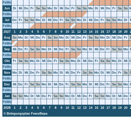
FeWo
Jun
Di
Mi
Do
Fr
Sa
So
Mo
Di
Mi
Do
Fr
Sa
So
Mo
Di
Mi
Do
Fr
Sa
So
FeWo
Jul
Do
Fr
Sa
So
Mo
Di
Mi
Do
Fr
Sa
So
Mo
Di
Mi
Do
Fr
Sa
So
Mo
Di
FeWo
2027
1
2
3
4
5
6
7
8
9
10
11
12
13
14
15
16
17
18
19
20
Aug
So
Mo
Di
Mi
Do
Fr
Sa
So
Mo
Di
Mi
Do
Fr
Sa
So
Mo
Di
Mi
Do
Fr
FeWo
Sep
Mi
Do
Fr
Sa
So
Mo
Di
Mi
Do
Fr
Sa
So
Mo
Di
Mi
Do
Fr
Sa
So
Mo
FeWo
Okt
Fr
Sa
So
Mo
Di
Mi
Do
Fr
Sa
So
Mo
Di
Mi
Do
Fr
Sa
So
Mo
Di
Mi
FeWo
Nov
Mo
Di
Mi
Do
Fr
Sa
So
Mo
Di
Mi
Do
Fr
Sa
So
Mo
Di
Mi
Do
Fr
Sa
FeWo
Dez
Mi
Do
Fr
Sa
So
Mo
Di
Mi
Do
Fr
Sa
So
Mo
Di
Mi
Do
Fr
Sa
So
Mo
FeWo
Jan
Sa
So
Mo
Di
Mi
Do
Fr
Sa
So
Mo
Di
Mi
Do
Fr
Sa
So
Mo
Di
Mi
Do
FeWo
2028
1
2
3
4
5
6
7
8
9
10
11
12
13
14
15
16
17
18
19
20
© Belegungsplan FewoBepa