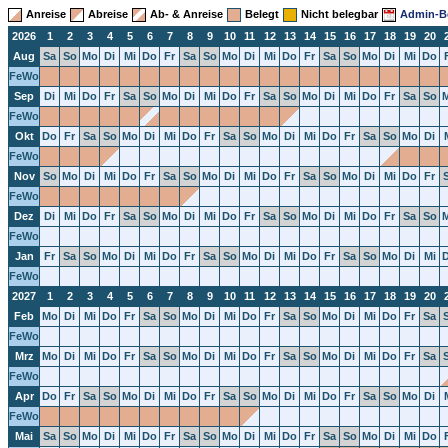
Anreise
Abreise
Ab- & Anreise
Belegt
Nicht belegbar
Admin-B
2026
1
2
3
4
5
6
7
8
9
10
11
12
13
14
15
16
17
18
19
20
Aug
Sa
So
Mo
Di
Mi
Do
Fr
Sa
So
Mo
Di
Mi
Do
Fr
Sa
So
Mo
Di
Mi
Do
FeWo
Sep
Di
Mi
Do
Fr
Sa
So
Mo
Di
Mi
Do
Fr
Sa
So
Mo
Di
Mi
Do
Fr
Sa
So
FeWo
Okt
Do
Fr
Sa
So
Mo
Di
Mi
Do
Fr
Sa
So
Mo
Di
Mi
Do
Fr
Sa
So
Mo
Di
FeWo
Nov
So
Mo
Di
Mi
Do
Fr
Sa
So
Mo
Di
Mi
Do
Fr
Sa
So
Mo
Di
Mi
Do
Fr
FeWo
Dez
Di
Mi
Do
Fr
Sa
So
Mo
Di
Mi
Do
Fr
Sa
So
Mo
Di
Mi
Do
Fr
Sa
So
FeWo
Jan
Fr
Sa
So
Mo
Di
Mi
Do
Fr
Sa
So
Mo
Di
Mi
Do
Fr
Sa
So
Mo
Di
Mi
FeWo
2027
1
2
3
4
5
6
7
8
9
10
11
12
13
14
15
16
17
18
19
20
Feb
Mo
Di
Mi
Do
Fr
Sa
So
Mo
Di
Mi
Do
Fr
Sa
So
Mo
Di
Mi
Do
Fr
Sa
FeWo
Mrz
Mo
Di
Mi
Do
Fr
Sa
So
Mo
Di
Mi
Do
Fr
Sa
So
Mo
Di
Mi
Do
Fr
Sa
FeWo
Apr
Do
Fr
Sa
So
Mo
Di
Mi
Do
Fr
Sa
So
Mo
Di
Mi
Do
Fr
Sa
So
Mo
Di
FeWo
Mai
Sa
So
Mo
Di
Mi
Do
Fr
Sa
So
Mo
Di
Mi
Do
Fr
Sa
So
Mo
Di
Mi
Do